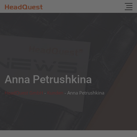
Skip
to
content
Anna Petrushkina
HeadQuest GmbH
-
Kunden
-
Anna Petrushkina