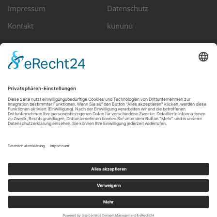
Impressum
Datenschutz
Kontakt
kununu
Kontakt
HeadQuest GmbH
Ballindamm 39, D-20095 Hamburg
Telefon: +49 (0) 40-99999 3480
Telefax: +49 (0) 40-99999 3332
E-Mail: info@headquest.de
Skype: headquest.info
© Copyright Headquest. Alle Rechte vorbehalten. Erstellung
der Homepage:
Kähler & Kähler KG