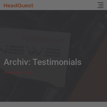
Skip
to
content
Archiv:
Testimonials
HeadQuest GmbH