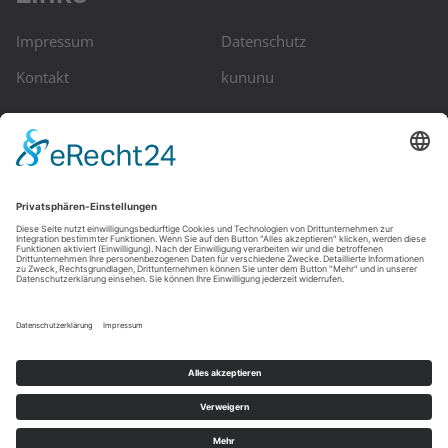
Impressum
Datenschutz
Kontakt
kununu
Kontakt
HeadQuest GmbH
Ballindamm 39, D-20095 Hamburg
Telefon: +49 (0) 40-99999 3480
Telefax: +49 (0) 40-99999 3332
E-Mail: info@headquest.de
Skype: headquest.info
© Copyright Headquest. Alle Rechte vorbehalten. Erstellung